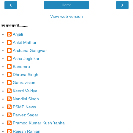
‹
›
Home
View web version
हम साथ-साथ हैं..........
Anjali
Ankit Mathur
Archana Gangwar
Asha Joglekar
Bandmru
Dhruva Singh
Gauravision
Keerti Vaidya
Nandini Singh
PSMP News
Parvez Sagar
Pramod Kumar Kush 'tanha'
Rajesh Ranjan