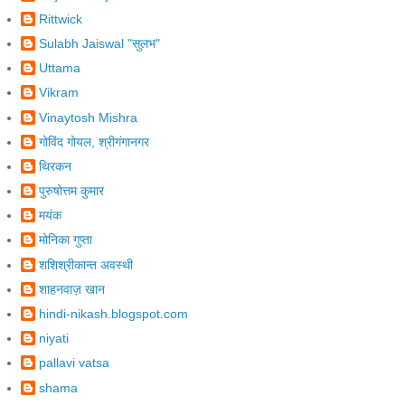
Rittwick
Sulabh Jaiswal "सुलभ"
Uttama
Vikram
Vinaytosh Mishra
गोविंद गोयल, श्रीगंगानगर
थिरकन
पुरुषोत्तम कुमार
मयंक
मोनिका गुप्ता
शशिश्रीकान्‍त अवस्‍थी
शाहनवाज़ खान
hindi-nikash.blogspot.com
niyati
pallavi vatsa
shama